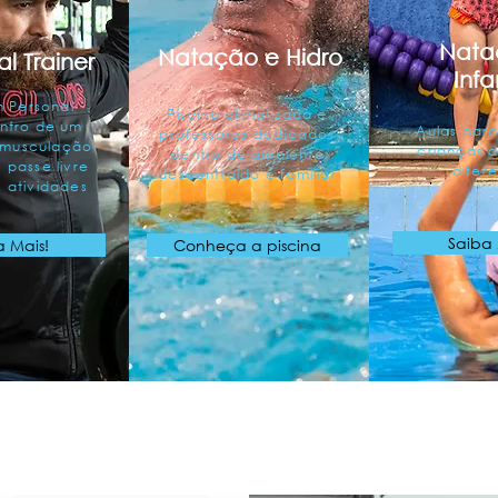
Nata
Natação e Hidro
l Trainer
Infa
 Personal
Piscina climatizada e
entro de um
Aulas par
professores dedicados
 musculação
crianças 
dentro de ambiente
 passe livre
difer
descontraído e familiar
 atividades
Saiba
a Mais!
Conheça a piscina