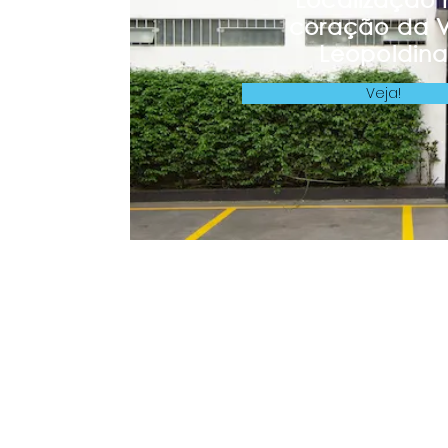
coração da V
Leopoldina
Veja!