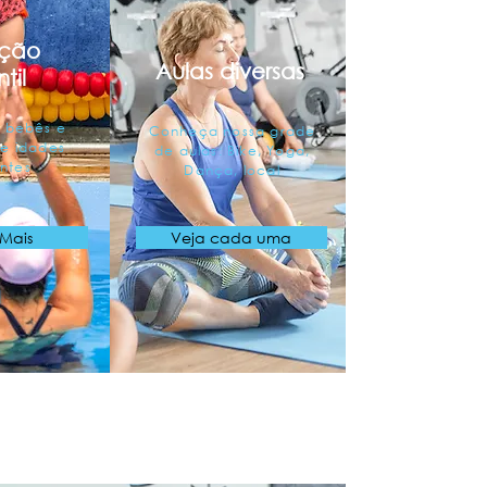
ção
Aulas diversas
ntil
a bebês e
Conheça nossa grade
de idades
de aulas: Bike, Yoga,
entes
Dança, local
 Mais
Veja cada uma