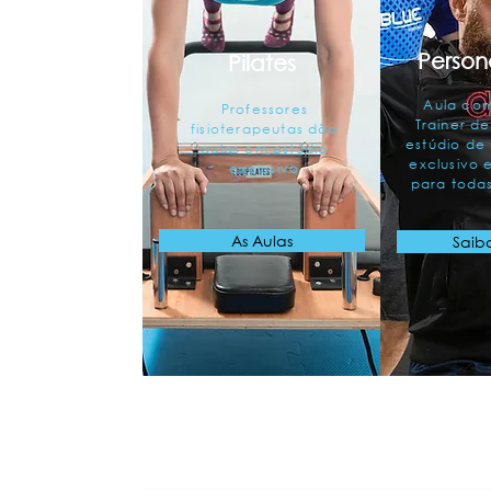
Persona
Pilates
Aula com
Professores
Trainer d
fisioterapeutas dão
estúdio de
aulas em estúdio
exclusivo e
exclusivo
para todas
As Aulas
Saib