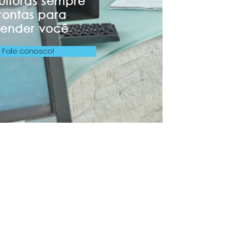
ultoras sempre
rontas para
tender você
Fale conosco!