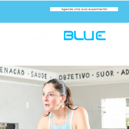
Agende uma aula experimental
a
ca
Natação Adulto
Natação Infantil
Hidroginástic