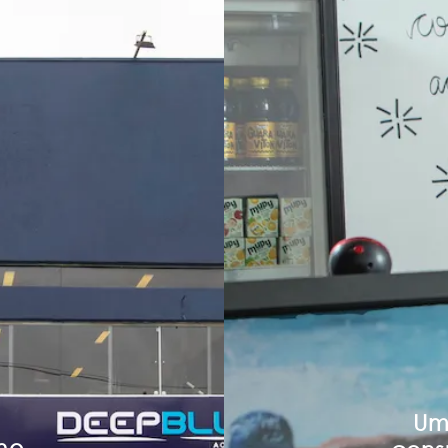
Um
no