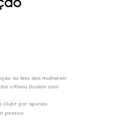
oção
oção do Mês das mulheres!
che o Plano Double com
o Club+ por apenas
r pessoa.