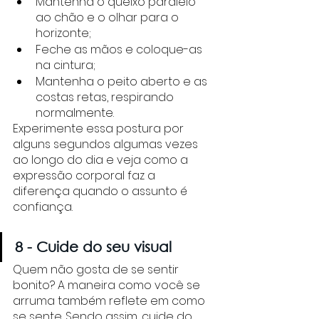
Mantenha o queixo paralelo 
ao chão e o olhar para o 
horizonte;
Feche as mãos e coloque-as 
na cintura;
Mantenha o peito aberto e as 
costas retas, respirando 
normalmente.
Experimente essa postura por 
alguns segundos algumas vezes 
ao longo do dia e veja como a 
expressão corporal faz a 
diferença quando o assunto é 
confiança. 
8 - Cuide do seu visual
Quem não gosta de se sentir 
bonito? A maneira como você se 
arruma também reflete em como 
se sente. Sendo assim, cuide do 