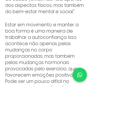
dos aspectos físicos, mas também 
do bem-estar mental e social."
Estar em movimento e manter a 
boa forma é uma maneira de 
trabalhar a autoconfiança. Isso 
acontece não apenas pelas 
mudanças no corpo 
proporcionadas, mas também 
pelas mudanças hormonais 
provocadas pelo exercício, que 
favorecem emoções positivas.
Pode ser um pouco difícil no 
começo, mas com disciplina e 
rotina, você vai se sentir bem 
melhor, mais disposto e bem 
humorado e então,  parar não vai 
ser uma opção.