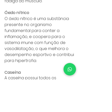
fadiga do músculo. 
Óxido nítrico
O óxido nítrico é uma substância 
presente no organismo 
fundamental para conter a 
inflamação, e coopera para o 
sistema imune com função de 
vasodilatação, o que melhora o 
desempenho esportivo e contribui 
para hipertrofia.
Caseína
A caseína possui todos os 
aminoácidos essenciais 
relevantes para reparação de 
fibras musculares, inclusive os 
BCAA. Assim, auxilia tanto no ganho 
de massa magra como na 
prevenção contra a sua perda, 