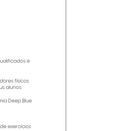
 
alificados e 
ores físicos 
us alunos.
mia Deep Blue 
 de exercícios 