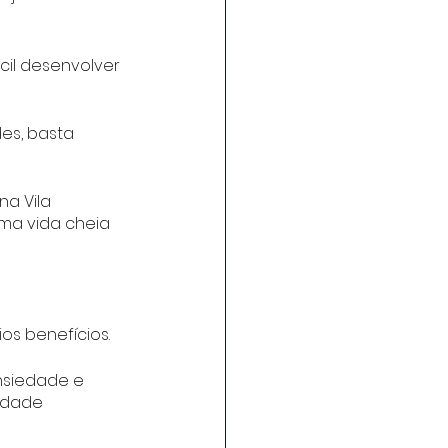
cil desenvolver 
es, basta 
a Vila 
ma vida cheia 
os benefícios. 
nsiedade e 
idade 