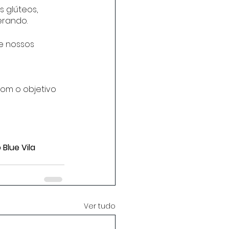
 glúteos, 
erando.
e nossos 
om o objetivo 
Blue Vila 
Ver tudo