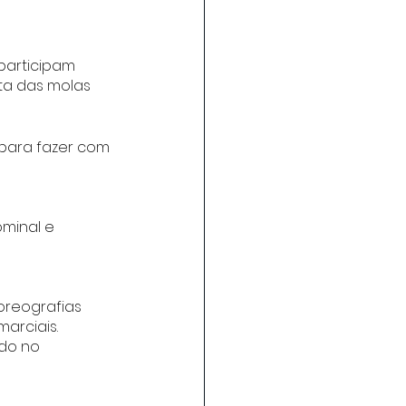
participam 
ta das molas 
 para fazer com 
ominal e 
oreografias 
arciais.
do no 