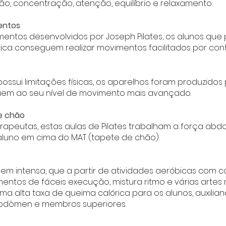
o, concentração, atenção, equilíbrio e relaxamento.
entos
mentos desenvolvidos por Joseph Pilates, os alunos que 
tica conseguem realizar movimentos facilitados por con
ossui limitações físicas, os aparelhos foram produzidos
uem ao seu nível de movimento mais avançado.
e chão
terapeutas, estas aulas de Pilates trabalham a força abd
aluno em cima do MAT (tapete de chão).
em intensa, que a partir de atividades aeróbicas com c
ntos de fáceis execução, mistura ritmo e várias artes m
 alta taxa de queima calórica para os alunos, auxilian
abdômen e membros superiores.