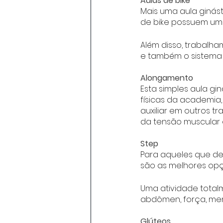
Aulas de bike
Mais uma aula ginást
de bike possuem uma
Além disso, trabalh
e também o sistema 
Alongamento
Esta simples aula gi
físicas da academia
auxiliar em outros t
da tensão muscular e
Step
Para aqueles que des
são as melhores opç
Uma atividade total
abdômen, força, mem
Glúteos