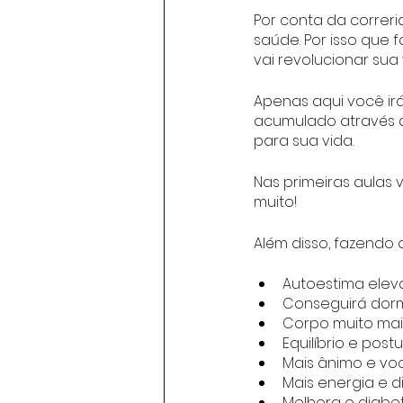
Por conta da correri
saúde. Por isso que 
vai revolucionar sua 
Apenas aqui você irá
acumulado através d
para sua vida.
Nas primeiras aulas 
muito! 
Além disso, fazendo 
Autoestima elev
Conseguirá dorm
Corpo muito mais 
Equilíbrio e pos
Mais ânimo e voc
Mais energia e d
Melhora o diabet