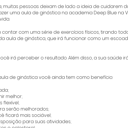
a, muitas pessoas deixam de lado a ideia de cuidarem da
fazer uma aula de ginástica na academia Deep Blue na Vi
vida.
 contar com uma série de exercícios físicos, tirando tod
a aula de ginástica, que irá funcionar como um escoad
você irá perceber o resultado. Além disso, a sua saúde ir
aula de ginástica você ainda tem como benefício:
ada;
ir melhor;
flexível;
tura serão melhorados;
ê ficará mais sociável;
isposição para suas atividades;
es e colesterol;