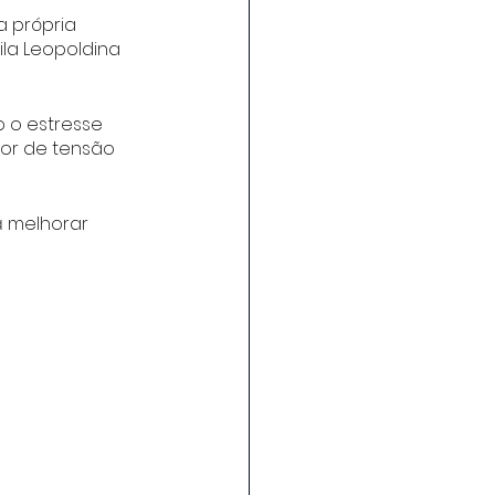
 própria 
la Leopoldina 
o o estresse 
or de tensão 
á melhorar 