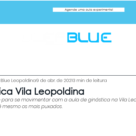
Agende uma aula experimental
a
ca
Natação Adulto
Natação Infantil
Hidroginástic
Blue Leopoldina
9 de abr. de 2021
3 min de leitura
ica Vila Leopoldina
 para se movimentar com a aula de ginástica na Vila Leo
té mesmo os mais puxados. 