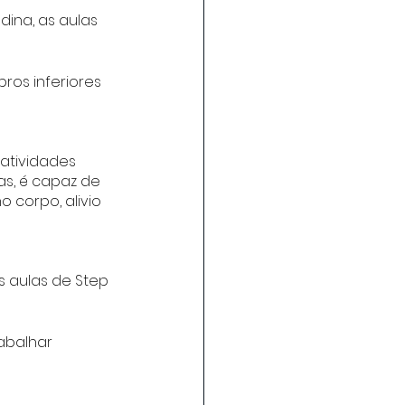
ina, as aulas 
os inferiores 
atividades 
s, é capaz de 
 corpo, alivio 
 aulas de Step 
abalhar 