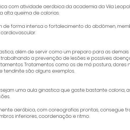
ica com atividade aeróbica da academia da Vila Leopold
 alta queima de calorias.
am de forma intensa o fortalecimento do abdômen, membr
cardiovascular.
nastica, além de servir como um preparo para as demais 
, trabalhando a prevenção de lesões e possíveis doença
ratamentos. Tratamentos como os de má postura, dores no
 tendinite são alguns exemplos.
ejam uma aula ginastica que gaste bastante caloria, as
ões.
mente aeróbica, com coreografias prontas, consegue tr
bros inferiores, coordenação e ritmo.