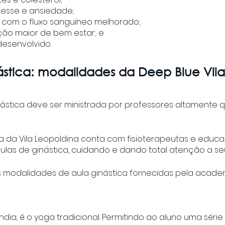
esse e ansiedade;
a com o fluxo sanguíneo melhorado;
ão maior de bem estar; e
desenvolvido.
ástica: modalidades da Deep Blue Vila
stica deve ser ministrada por professores altamente qu
a da Vila Leopoldina conta com fisioterapeutas e educad
aulas de ginástica, cuidando e dando total atenção a se
 modalidades de aula ginástica fornecidas pela acade
Índia, é o yoga tradicional. Permitindo ao aluno uma série