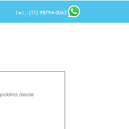
(11) 98794-0063
Tel.:
Tel: (11) 3835-44
a
Blog
Contato e Localização
Trabalhe Conosco
poldina, desde 