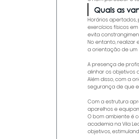
Quais as va
Horários apertados, 
exercícios físicos e
evita constrangiment
No entanto, realizar
a orientação de um p
A presença de profi
alinhar os objetivos 
Além disso, com a o
segurança de que est
Com a estrutura apr
aparelhos e equipam
O bom ambiente é co
academia na Vila Le
objetivos, estimulan