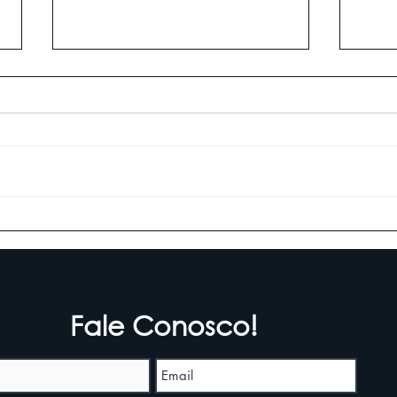
Conheça os melhores
Dica
suplementos para quem
des
treina e para que servem
mus
Fale Conosco!