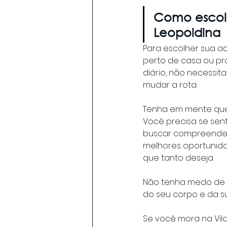
Como escolh
Leopoldina
Para escolher sua ac
perto de casa ou pró
diário, não necessi
mudar a rota.
Tenha em mente que
Você precisa se sent
buscar compreender s
melhores oportunid
que tanto deseja.
Não tenha medo de b
do seu corpo e da s
Se você mora na Vila