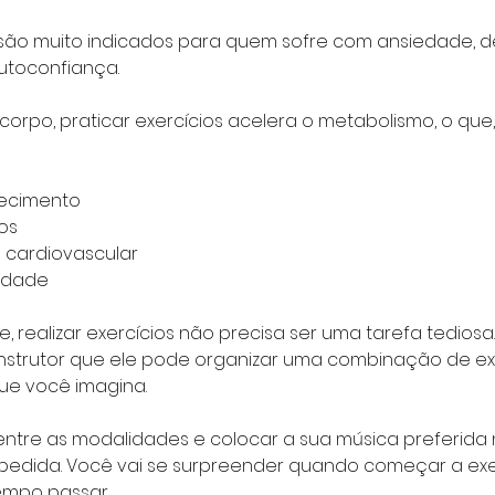
s são muito indicados para quem sofre com ansiedade, d
autoconfiança.
rpo, praticar exercícios acelera o metabolismo, o que,
recimento
os
 cardiovascular
lidade
 realizar exercícios não precisa ser uma tarefa tediosa.
nstrutor que ele pode organizar uma combinação de ex
ue você imagina.
r entre as modalidades e colocar a sua música preferida
pedida. Você vai se surpreender quando começar a exer
empo passar.