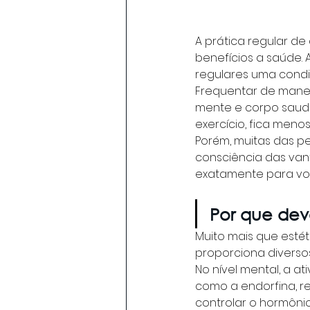
A prática regular de
benefícios a saúde. 
regulares uma condi
Frequentar de manei
mente e corpo saudá
exercício, fica men
Porém, muitas das p
consciência das vant
exatamente para vo
Por que devo
Muito mais que estéti
proporciona diversos 
No nível mental, a a
como a endorfina, r
controlar o hormônio