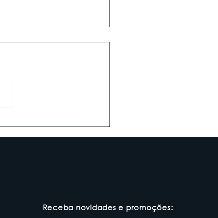
s para melhorar o
empenho da
culação na academia
:Receba novidades e promoções