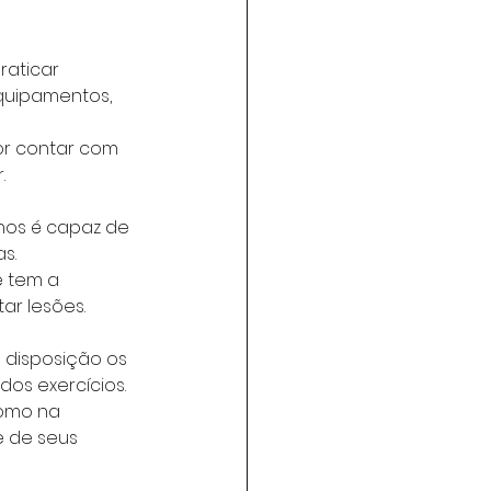
raticar 
equipamentos, 
or contar com 
.
nos é capaz de 
s.
 tem a 
ar lesões.
 disposição os 
os exercícios. 
como na 
 de seus 