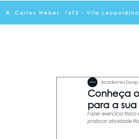
R. Carlos Weber, 1672 - Vila Leopoldin
Musculação Personalizada
Pilates
Aulas de Ginásti
Academia Deep 
Conheça os
para a sua
Fazer exercício físi
praticar atividade fí