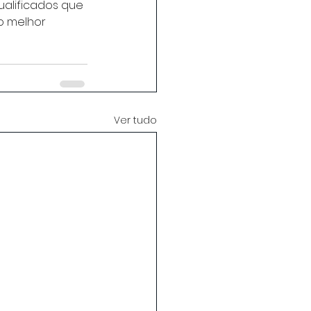
alificados que 
o melhor 
Ver tudo