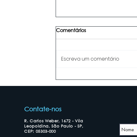
Comentários
Escreva um comentário
Aprenda técnicas infalíveis
para ser mais confiante no
seu dia-a-dia
Contate-nos
R. Carlos Weber, 1672 - Vila
Leopoldina, São Paulo - SP,
CEP: 05303-000