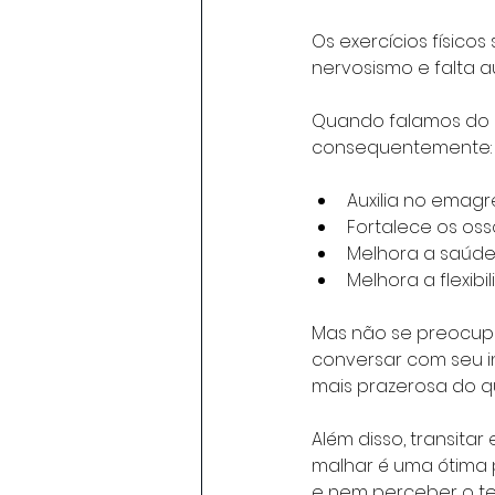
Os exercícios físico
nervosismo e falta 
Quando falamos do co
consequentemente:
Auxilia no emag
Fortalece os oss
Melhora a saúde
Melhora a flexibi
Mas não se preocupe,
conversar com seu i
mais prazerosa do q
Além disso, transita
malhar é uma ótima 
e nem perceber o t