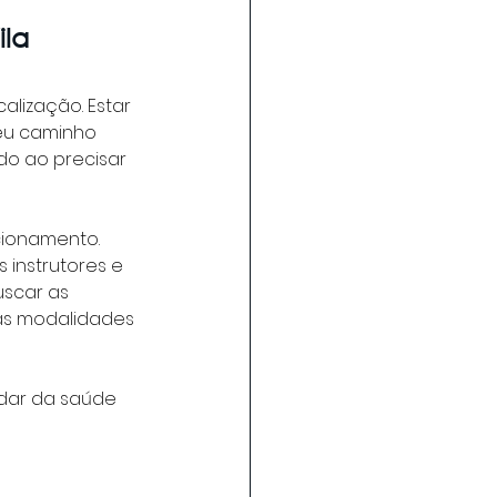
la 
alização. Estar 
eu caminho 
o ao precisar 
ionamento. 
 instrutores e 
uscar as 
as modalidades 
dar da saúde 