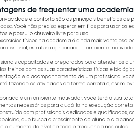
ntagens de frequentar uma academia
privacidade e conforto são os principais benefícios de p
m casa. Você não precisa esperar em filas para usar os 
os e possui o chuveiro livre para uso.
 exercícios físicos na academia é ainda mais vantajoso p
rofissional, estrutura apropriada, e ambiente motivador
ssionais capacitados e preparados para atender os alu
dos treinos com as suas características físicas e biológica
rientação e o acompanhamento de um profissional você
á fazendo as atividades da forma correta e, assim, evit
opriada e um ambiente motivador, você terá a sua total
entos necessários para ajudá-lo na execução correta d
nstruído com profissionais dedicados e qualificados, 
opoldina, que busca o crescimento do aluno e o alcance
do o aumento do nível de foco e frequência nas aulas.