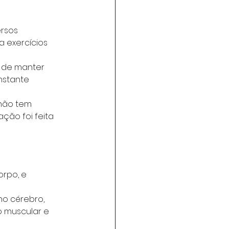
rsos 
 exercícios 
 de manter 
nstante 
não tem 
ção foi feita 
orpo, e 
o cérebro, 
o muscular e 