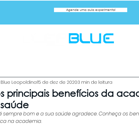
Agende uma aula experimental
a
ca
Natação Adulto
Natação Infantil
Hidroginástic
Blue Leopoldina
15 de dez de 2020
3 min de leitura
 principais benefícios da ac
 saúde
co é sempre bom e a sua saúde agradece. Conheça os bene
sica na academia. 