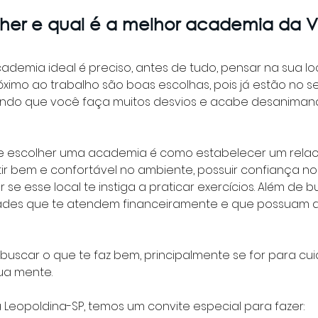
er e qual é a melhor academia da Vi
ademia ideal é preciso, antes de tudo, pensar na sua loc
ximo ao trabalho são boas escolhas, pois já estão no s
tando que você faça muitos desvios e acabe desanimand
 escolher uma academia é como estabelecer um relac
ir bem e confortável no ambiente, possuir confiança nos
e esse local te instiga a praticar exercícios. Além de b
ades que te atendem financeiramente e que possuam 
uscar o que te faz bem, principalmente se for para cui
ua mente.
 Leopoldina-SP, temos um convite especial para fazer: