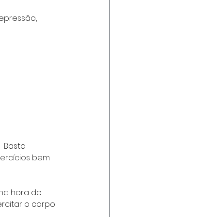
epressão, 
 
  Basta 
ercícios bem 
 na hora de 
citar o corpo 