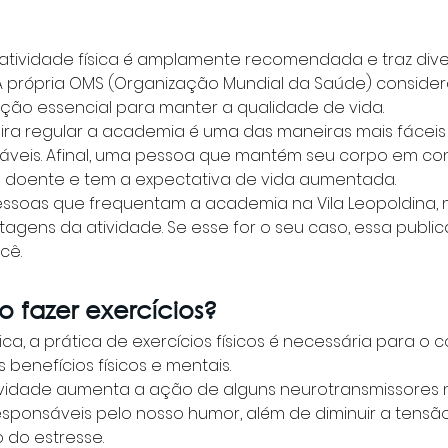
 atividade física é amplamente recomendada e traz dive
A própria OMS (Organização Mundial da Saúde) considera
ção essencial para 
manter a qualidade de vida.
ra regular a academia é uma das maneiras mais fáceis
veis. Afinal, uma pessoa que mantém seu corpo em co
os doente e tem a expectativa de vida aumentada.
essoas que frequentam a academia na Vila Leopoldina, 
agens da atividade. Se esse for o seu caso, essa publica
cê.
 fazer exercícios?
ca, a prática de exercícios físicos é necessária para o c
benefícios físicos e mentais. 
tividade aumenta a ação de alguns neurotransmissores n
esponsáveis pelo nosso humor, além de diminuir a tensã
 do estresse. 